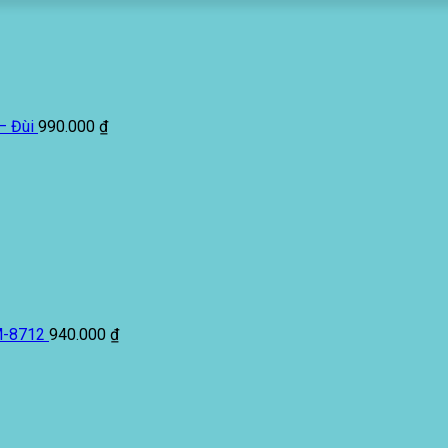
– Đùi
990.000
₫
M-8712
940.000
₫