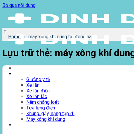
Bỏ qua nội dung
Home
»
máy xông khí dung tại đông hà
Lưu trữ thẻ:
máy xông khí dung
Trang chủ
Cửa hàng
Giường y tế
Xe lăn
Xe lăn điện
Xe lăn lắc
Nệm chống loét
Tựa lưng điện
Khung, gậy, nạng tập đi
Máy xông khí dung
Giới thiệu