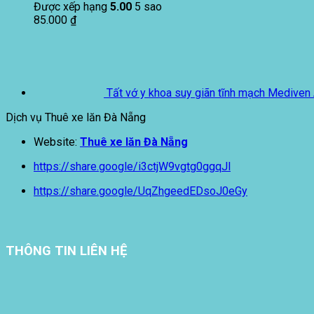
Được xếp hạng
5.00
5 sao
85.000
₫
Tất vớ y khoa suy giãn tĩnh mạch Mediven 
Dịch vụ Thuê xe lăn Đà Nẵng
Website:
Thuê xe lăn Đà Nẵng
https://share.google/i3ctjW9vgtg0ggqJl
https://share.google/UqZhgeedEDsoJ0eGy
THÔNG TIN LIÊN HỆ