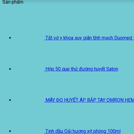
Sản phẩm
Tất vớ y khoa suy giãn tĩnh mạch Duomed 
Hộp 50 que thử đường huyết Saton
MÁY ĐO HUYẾT ÁP BẮP TAY OMRON HE
Tinh dầu Oải hương xịt phòng 100ml