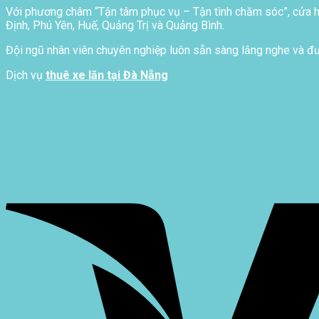
Với phương châm “Tận tâm phục vụ – Tận tình chăm sóc”, cửa hà
Định, Phú Yên, Huế, Quảng Trị và Quảng Bình.
Đội ngũ nhân viên chuyên nghiệp luôn sẵn sàng lắng nghe và đưa
Dịch vụ
thuê xe lăn tại Đà Nẵng