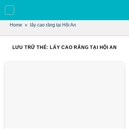
Bỏ
qua
nội
dung
Home
»
lấy cao răng tại Hội An
LƯU TRỮ THẺ:
LẤY CAO RĂNG TẠI HỘI AN