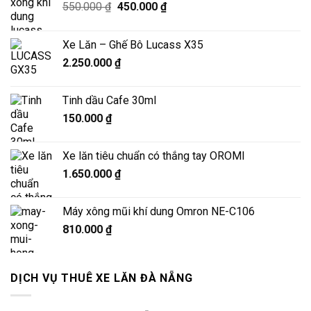
Giá
Giá
550.000
₫
450.000
₫
gốc
hiện
là:
tại
Xe Lăn – Ghế Bô Lucass X35
550.000 ₫.
là:
2.250.000
₫
450.000 ₫.
Tinh dầu Cafe 30ml
150.000
₫
Xe lăn tiêu chuẩn có thắng tay OROMI
1.650.000
₫
Máy xông mũi khí dung Omron NE-C106
810.000
₫
DỊCH VỤ THUÊ XE LĂN ĐÀ NẴNG