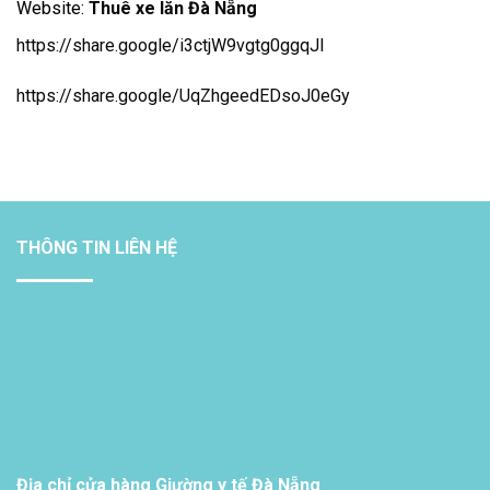
Website:
Thuê xe lăn Đà Nẵng
https://share.google/i3ctjW9vgtg0ggqJl
https://share.google/UqZhgeedEDsoJ0eGy
THÔNG TIN LIÊN HỆ
Địa chỉ cửa hàng Giường y tế Đà Nẵng