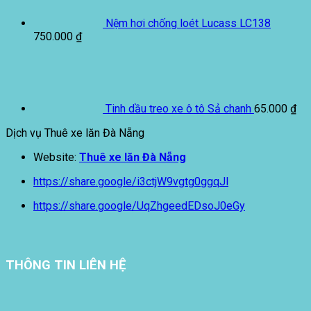
Nệm hơi chống loét Lucass LC138
750.000
₫
Tinh dầu treo xe ô tô Sả chanh
65.000
₫
Dịch vụ Thuê xe lăn Đà Nẵng
Website:
Thuê xe lăn Đà Nẵng
https://share.google/i3ctjW9vgtg0ggqJl
https://share.google/UqZhgeedEDsoJ0eGy
THÔNG TIN LIÊN HỆ