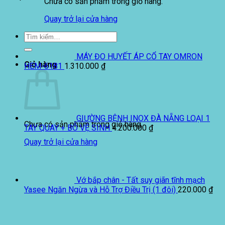
Chưa có sản phẩm trong giỏ hàng.
Quay trở lại cửa hàng
Tìm
kiếm:
MÁY ĐO HUYẾT ÁP CỔ TAY OMRON
Giỏ hàng
HEM-6181
1.310.000
₫
GIƯỜNG BỆNH INOX ĐÀ NẴNG LOẠI 1
Chưa có sản phẩm trong giỏ hàng.
TAY QUAY + BÔ VỆ SINH
4.200.000
₫
Quay trở lại cửa hàng
Vớ bắp chân - Tất suy giãn tĩnh mạch
Yasee Ngăn Ngừa và Hỗ Trợ Điều Trị (1 đôi)
220.000
₫