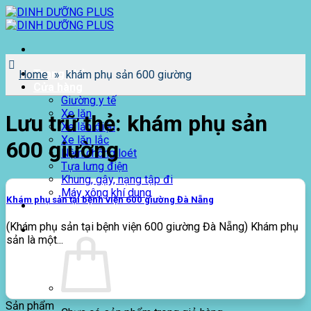
Bỏ
qua
nội
dung
Trang chủ
Home
»
khám phụ sản 600 giường
Cửa hàng
Giường y tế
Xe lăn
Lưu trữ thẻ:
khám phụ sản
Xe lăn điện
Xe lăn lắc
600 giường
Nệm chống loét
Tựa lưng điện
Khung, gậy, nạng tập đi
Máy xông khí dung
Khám phụ sản tại bệnh viện 600 giường Đà Nẵng
Giới thiệu
(Khám phụ sản tại bệnh viện 600 giường Đà Nẵng) Khám phụ
0
₫
sản là một...
Sản phẩm