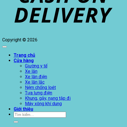
Copyright © 2026
Trang chủ
Cửa hàng
Giường y tế
Xe lăn
Xe lăn điện
Xe lăn lắc
Nệm chống loét
Tựa lưng điện
Khung, gậy, nạng tập đi
Máy xông khí dung
Giới thiệu
Tìm
kiếm: