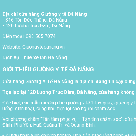
Địa chỉ cửa hàng Giường y tế Đà Nẵng
- 316 Tôn Đức Thắng, Đà Nẵng
- 120 Lương Trúc Đàm, Đà Nẵng
Điện thoại: 093 505 7074
Website: Giuongytedanang.vn
Dịch vụ
Thuê xe lăn Đà Nẵng
GIỚI THIỆU GIƯỜNG Y TẾ ĐÀ NẴNG
Cửa hàng Giường Y Tế Đà Nẵng là địa chỉ đáng tin cậy cung
Tọa lạc tại 120 Lương Trúc Đàm, Đà Nẵng, cửa hàng không 
Đặc biệt, các mẫu giường như giường y tế 1 tay quay, giường y t
uống, sinh hoạt, cũng như tiện lợi cho người chăm sóc.
Với phương châm “Tận tâm phục vụ – Tận tình chăm sóc”, cửa hà
Định, Phú Yên, Huế, Quảng Trị và Quảng Bình.
Đội ngũ nhân viên chuyên nghiệp luôn sẵn sàng lắng nghe và đưa