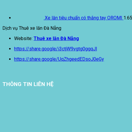
Xe lăn tiêu chuẩn có thắng tay OROMI
1.6
Dịch vụ Thuê xe lăn Đà Nẵng
Website:
Thuê xe lăn Đà Nẵng
https://share.google/i3ctjW9vgtg0ggqJl
https://share.google/UqZhgeedEDsoJ0eGy
THÔNG TIN LIÊN HỆ