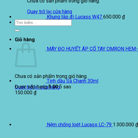
Chưa có sản phẩm trong giỏ hàng.
Quay trở lại cửa hàng
Khung tập đi Lucass W47
650.000
₫
Tìm
kiếm:
Giỏ hàng
MÁY ĐO HUYẾT ÁP CỔ TAY OMRON HEM-
Chưa có sản phẩm trong giỏ hàng.
Tinh dầu Sả Chanh 30ml
Được xếp hạng
5.00
5 sao
Quay trở lại cửa hàng
150.000
₫
Nệm chống loét Lucass LC-79
1.300.000
₫