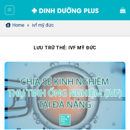
Bỏ
qua
nội
dung
Home
»
ivf mỹ đức
LƯU TRỮ THẺ:
IVF MỸ ĐỨC