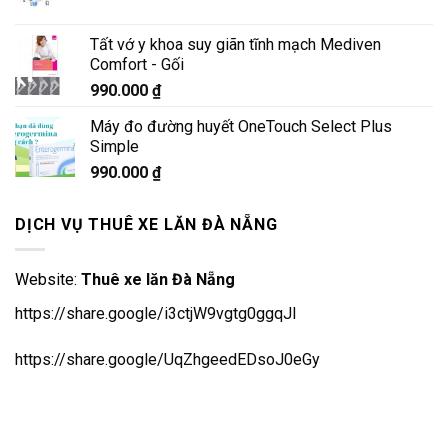
Tất vớ y khoa suy giãn tĩnh mạch Mediven
Comfort - Gối
990.000
₫
Máy đo đường huyết OneTouch Select Plus
Simple
990.000
₫
DỊCH VỤ THUÊ XE LĂN ĐÀ NẴNG
Website:
Thuê xe lăn Đà Nẵng
https://share.google/i3ctjW9vgtg0ggqJl
https://share.google/UqZhgeedEDsoJ0eGy