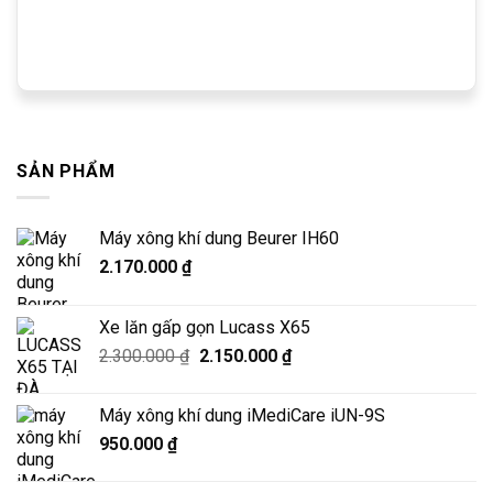
SẢN PHẨM
Máy xông khí dung Beurer IH60
2.170.000
₫
Xe lăn gấp gọn Lucass X65
Giá
Giá
2.300.000
₫
2.150.000
₫
gốc
hiện
là:
tại
Máy xông khí dung iMediCare iUN-9S
2.300.000 ₫.
là:
950.000
₫
2.150.000 ₫.