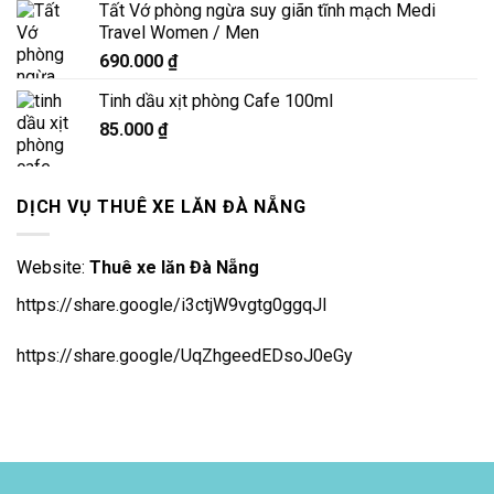
Tất Vớ phòng ngừa suy giãn tĩnh mạch Medi
Travel Women / Men
690.000
₫
Tinh dầu xịt phòng Cafe 100ml
85.000
₫
DỊCH VỤ THUÊ XE LĂN ĐÀ NẴNG
Website:
Thuê xe lăn Đà Nẵng
https://share.google/i3ctjW9vgtg0ggqJl
https://share.google/UqZhgeedEDsoJ0eGy