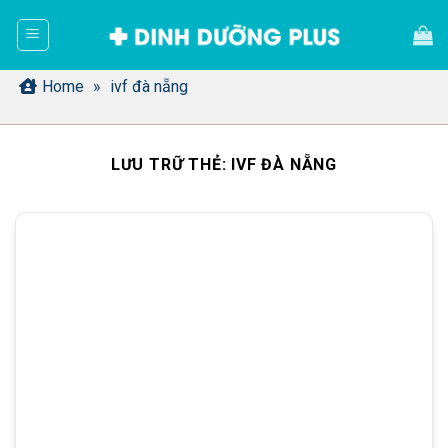
Bỏ
qua
nội
dung
Home
»
ivf đà nẵng
LƯU TRỮ THẺ:
IVF ĐÀ NẴNG