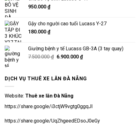
950.000
₫
Gậy cho người cao tuổi Lucass Y-27
180.000
₫
Giường bệnh y tế Lucass GB-3A (3 tay quay)
Giá
Giá
7.500.000
₫
6.900.000
₫
gốc
hiện
là:
tại
7.500.000 ₫.
là:
DỊCH VỤ THUÊ XE LĂN ĐÀ NẴNG
6.900.000 ₫.
Website:
Thuê xe lăn Đà Nẵng
https://share.google/i3ctjW9vgtg0ggqJl
https://share.google/UqZhgeedEDsoJ0eGy