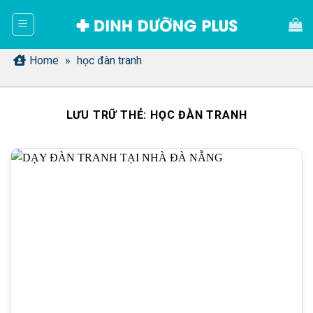
Bỏ
qua
nội
dung
Home
»
học đàn tranh
LƯU TRỮ THẺ:
HỌC ĐÀN TRANH