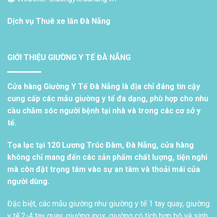
Dịch vụ
Thuê xe lăn Đà Nẵng
GIỚI THIỆU GIƯỜNG Y TẾ ĐÀ NẴNG
Cửa hàng Giường Y Tế Đà Nẵng là địa chỉ đáng tin cậy
cung cấp các mẫu giường y tế đa dạng, phù hợp cho nhu
cầu chăm sóc người bệnh tại nhà và trong các cơ sở y
tế.
Tọa lạc tại 120 Lương Trúc Đàm, Đà Nẵng, cửa hàng
không chỉ mang đến các sản phẩm chất lượng, tiện nghi
mà còn đặt trọng tâm vào sự an tâm và thoải mái của
người dùng.
Đặc biệt, các mẫu giường như giường y tế 1 tay quay, giường
y tế 2-4 tay quay, giường inox, giường có tích hợp bô vệ sinh