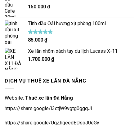
150.000
₫
Tinh dầu Oải hương xịt phòng 100ml
Được xếp
85.000
₫
hạng
5.00
5 sao
Xe lăn nhôm xách tay du lịch Lucass X-11
1.700.000
₫
DỊCH VỤ THUÊ XE LĂN ĐÀ NẴNG
Website:
Thuê xe lăn Đà Nẵng
https://share.google/i3ctjW9vgtg0ggqJl
https://share.google/UqZhgeedEDsoJ0eGy