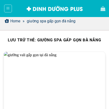
Bỏ
qua
nội
dung
Home
»
giường spa gấp gọn đà nẵng
LƯU TRỮ THẺ:
GIƯỜNG SPA GẤP GỌN ĐÀ NẴNG