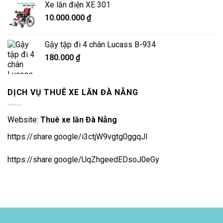
Xe lăn điện XE 301
7.500.000 ₫.
là:
10.000.000
₫
6.900.000 ₫.
Gậy tập đi 4 chân Lucass B-934
180.000
₫
DỊCH VỤ THUÊ XE LĂN ĐÀ NẴNG
Website:
Thuê xe lăn Đà Nẵng
https://share.google/i3ctjW9vgtg0ggqJl
https://share.google/UqZhgeedEDsoJ0eGy