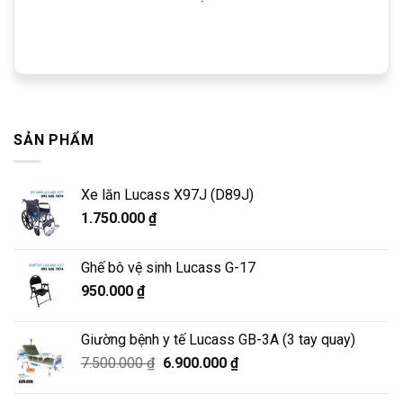
SẢN PHẨM
Xe lăn Lucass X97J (D89J)
1.750.000
₫
Ghế bô vệ sinh Lucass G-17
950.000
₫
Giường bệnh y tế Lucass GB-3A (3 tay quay)
Giá
Giá
7.500.000
₫
6.900.000
₫
gốc
hiện
là:
tại