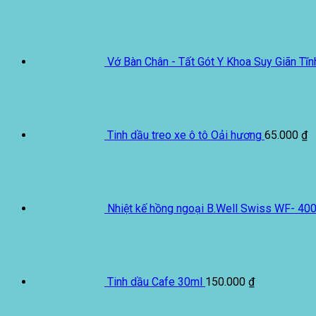
Vớ Bàn Chân - Tất Gót Y Khoa Suy Giãn Tĩn
Tinh dầu treo xe ô tô Oải hương
65.000
₫
Nhiệt kế hồng ngoại B.Well Swiss WF- 40
Tinh dầu Cafe 30ml
150.000
₫