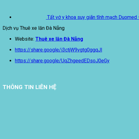
Tất vớ y khoa suy giãn tĩnh mạch Duomed 
Dịch vụ Thuê xe lăn Đà Nẵng
Website:
Thuê xe lăn Đà Nẵng
https://share.google/i3ctjW9vgtg0ggqJl
https://share.google/UqZhgeedEDsoJ0eGy
THÔNG TIN LIÊN HỆ