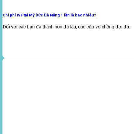
Chi phí IVF tại Mỹ Đức Đà Nẵng 1 lần là bao nhiêu?
Đối với các bạn đã thành hôn đã lâu, các cặp vợ chồng đợi đã...