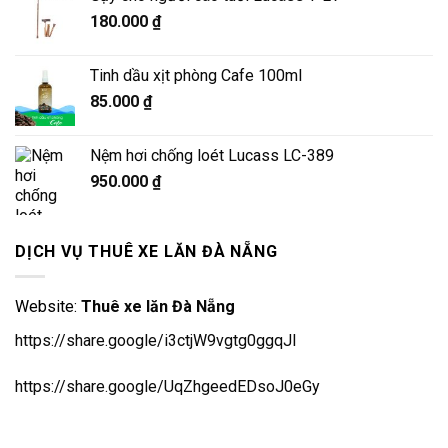
180.000
₫
Tinh dầu xịt phòng Cafe 100ml
85.000
₫
Nệm hơi chống loét Lucass LC-389
950.000
₫
DỊCH VỤ THUÊ XE LĂN ĐÀ NẴNG
Website:
Thuê xe lăn Đà Nẵng
https://share.google/i3ctjW9vgtg0ggqJl
https://share.google/UqZhgeedEDsoJ0eGy