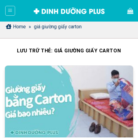
Bỏ
qua
nội
dung
Home
»
giá giường giấy carton
LƯU TRỮ THẺ:
GIÁ GIƯỜNG GIẤY CARTON