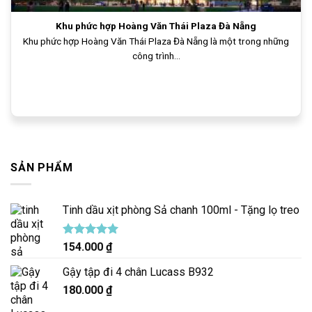
Khu phức hợp Hoàng Văn Thái Plaza Đà Nẵng
Khu phức hợp Hoàng Văn Thái Plaza Đà Nẵng là một trong những
công trình...
SẢN PHẨM
Tinh dầu xịt phòng Sả chanh 100ml - Tặng lọ treo
Được xếp
154.000
₫
hạng
5.00
5 sao
Gậy tập đi 4 chân Lucass B932
180.000
₫