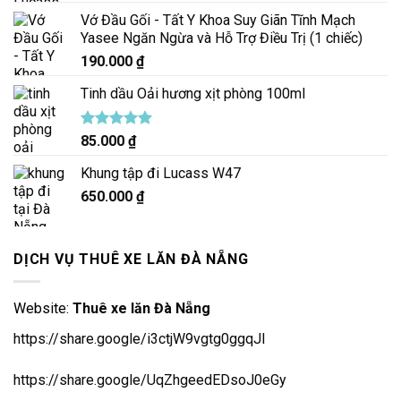
Vớ Đầu Gối - Tất Y Khoa Suy Giãn Tĩnh Mạch
Yasee Ngăn Ngừa và Hỗ Trợ Điều Trị (1 chiếc)
190.000
₫
Tinh dầu Oải hương xịt phòng 100ml
Được xếp
85.000
₫
hạng
5.00
5 sao
Khung tập đi Lucass W47
650.000
₫
DỊCH VỤ THUÊ XE LĂN ĐÀ NẴNG
Website:
Thuê xe lăn Đà Nẵng
https://share.google/i3ctjW9vgtg0ggqJl
https://share.google/UqZhgeedEDsoJ0eGy