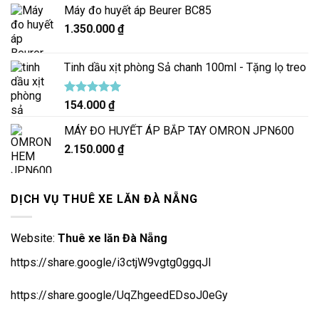
Máy đo huyết áp Beurer BC85
1.350.000
₫
Tinh dầu xịt phòng Sả chanh 100ml - Tặng lọ treo
Được xếp
154.000
₫
hạng
5.00
5 sao
MÁY ĐO HUYẾT ÁP BẮP TAY OMRON JPN600
2.150.000
₫
DỊCH VỤ THUÊ XE LĂN ĐÀ NẴNG
Website:
Thuê xe lăn Đà Nẵng
https://share.google/i3ctjW9vgtg0ggqJl
https://share.google/UqZhgeedEDsoJ0eGy