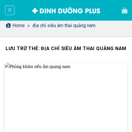
Bỏ
qua
nội
dung
Home
»
địa chỉ siêu âm thai quảng nam
LƯU TRỮ THẺ:
ĐỊA CHỈ SIÊU ÂM THAI QUẢNG NAM