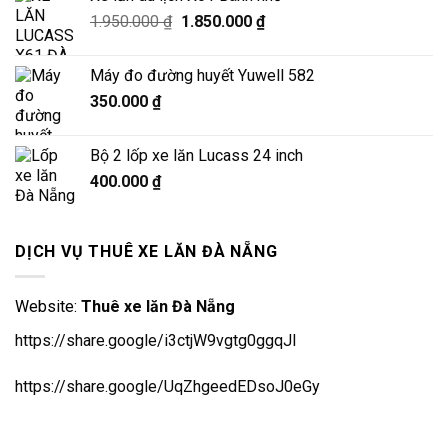
Giá
Giá
1.950.000
₫
1.850.000
₫
gốc
hiện
là:
tại
Máy đo đường huyết Yuwell 582
1.950.000 ₫.
là:
350.000
₫
1.850.000 ₫.
Bộ 2 lốp xe lăn Lucass 24 inch
400.000
₫
DỊCH VỤ THUÊ XE LĂN ĐÀ NẴNG
Website:
Thuê xe lăn Đà Nẵng
https://share.google/i3ctjW9vgtg0ggqJl
https://share.google/UqZhgeedEDsoJ0eGy