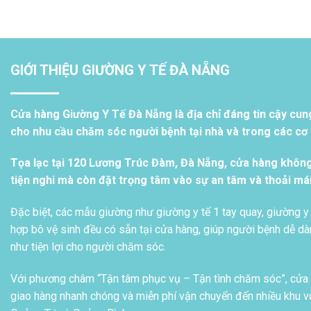
GIỚI THIỆU GIƯỜNG Y TẾ ĐÀ NẴNG
Cửa hàng Giường Y Tế Đà Nẵng là địa chỉ đáng tin cậy cun
cho nhu cầu chăm sóc người bệnh tại nhà và trong các cơ s
Tọa lạc tại 120 Lương Trúc Đàm, Đà Nẵng, cửa hàng khôn
tiện nghi mà còn đặt trọng tâm vào sự an tâm và thoải má
Đặc biệt, các mẫu giường như giường y tế 1 tay quay, giường y 
hợp bô vệ sinh đều có sẵn tại cửa hàng, giúp người bệnh dễ dàn
như tiện lợi cho người chăm sóc.
Với phương châm “Tận tâm phục vụ – Tận tình chăm sóc”, cửa h
giao hàng nhanh chóng và miễn phí vận chuyển đến nhiều khu vự