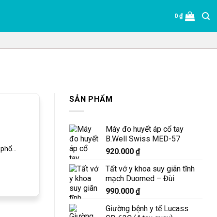
0
₫
SẢN PHẨM
Máy đo huyết áp cổ tay
B.Well Swiss MED-57
hổ...
920.000
₫
Tất vớ y khoa suy giãn tĩnh
mạch Duomed – Đùi
990.000
₫
Giường bệnh y tế Lucass