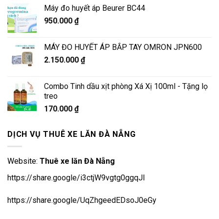
Máy đo huyết áp Beurer BC44
950.000
₫
MÁY ĐO HUYẾT ÁP BẮP TAY OMRON JPN600
2.150.000
₫
Combo Tinh dầu xịt phòng Xá Xị 100ml - Tặng lọ
treo
170.000
₫
DỊCH VỤ THUÊ XE LĂN ĐÀ NẴNG
Website:
Thuê xe lăn Đà Nẵng
https://share.google/i3ctjW9vgtg0ggqJl
https://share.google/UqZhgeedEDsoJ0eGy