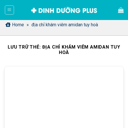
Bỏ
qua
nội
dung
Home
»
địa chỉ khám viêm amidan tuy hoà
LƯU TRỮ THẺ:
ĐỊA CHỈ KHÁM VIÊM AMIDAN TUY
HOÀ