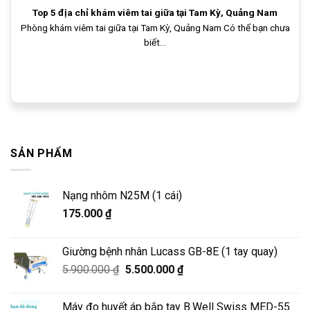
Top 5 địa chỉ khám viêm tai giữa tại Tam Kỳ, Quảng Nam
Phòng khám viêm tai giữa tại Tam Kỳ, Quảng Nam Có thể bạn chưa
biết...
SẢN PHẨM
Nạng nhôm N25M (1 cái)
175.000
₫
Giường bệnh nhân Lucass GB-8E (1 tay quay)
Giá
Giá
5.900.000
₫
5.500.000
₫
gốc
hiện
là:
tại
Máy đo huyết áp bắp tay B.Well Swiss MED-55