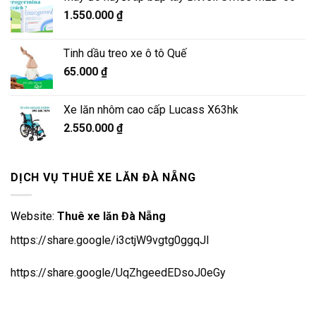
5.900.000 ₫.
là:
1.550.000
₫
5.500.000 ₫.
Tinh dầu treo xe ô tô Quế
65.000
₫
Xe lăn nhôm cao cấp Lucass X63hk
2.550.000
₫
DỊCH VỤ THUÊ XE LĂN ĐÀ NẴNG
Website:
Thuê xe lăn Đà Nẵng
https://share.google/i3ctjW9vgtg0ggqJl
https://share.google/UqZhgeedEDsoJ0eGy