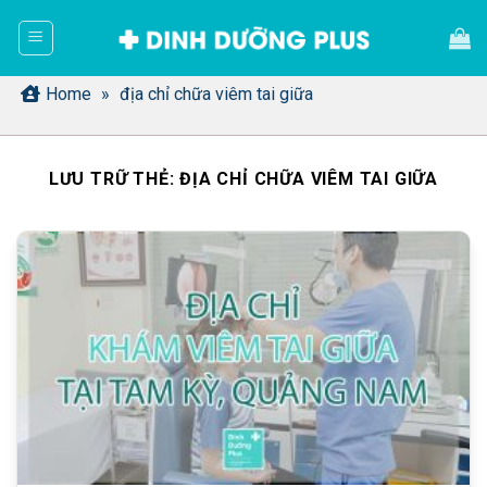
Bỏ
qua
nội
dung
Home
»
địa chỉ chữa viêm tai giữa
LƯU TRỮ THẺ:
ĐỊA CHỈ CHỮA VIÊM TAI GIỮA