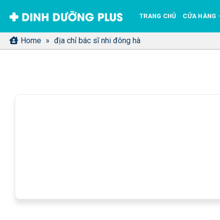
Bỏ
TRANG CHỦ
CỬA HÀNG
qua
nội
Home
»
địa chỉ bác sĩ nhi đông hà
dung