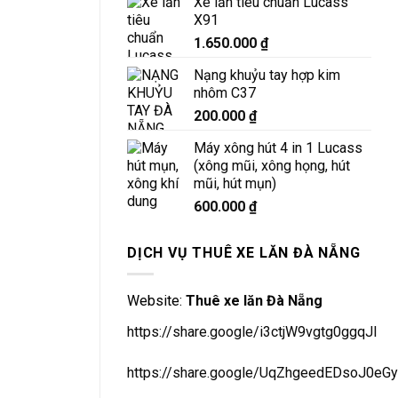
Xe lăn tiêu chuẩn Lucass
X91
1.650.000
₫
Nạng khuỷu tay hợp kim
nhôm C37
200.000
₫
Máy xông hút 4 in 1 Lucass
(xông mũi, xông họng, hút
mũi, hút mụn)
600.000
₫
DỊCH VỤ THUÊ XE LĂN ĐÀ NẴNG
Website:
Thuê xe lăn Đà Nẵng
https://share.google/i3ctjW9vgtg0ggqJl
https://share.google/UqZhgeedEDsoJ0eGy