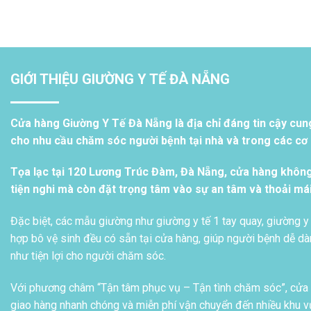
GIỚI THIỆU GIƯỜNG Y TẾ ĐÀ NẴNG
Cửa hàng Giường Y Tế Đà Nẵng là địa chỉ đáng tin cậy cun
cho nhu cầu chăm sóc người bệnh tại nhà và trong các cơ s
Tọa lạc tại 120 Lương Trúc Đàm, Đà Nẵng, cửa hàng khôn
tiện nghi mà còn đặt trọng tâm vào sự an tâm và thoải má
Đặc biệt, các mẫu giường như giường y tế 1 tay quay, giường y 
hợp bô vệ sinh đều có sẵn tại cửa hàng, giúp người bệnh dễ dàn
như tiện lợi cho người chăm sóc.
Với phương châm “Tận tâm phục vụ – Tận tình chăm sóc”, cửa h
giao hàng nhanh chóng và miễn phí vận chuyển đến nhiều khu vự