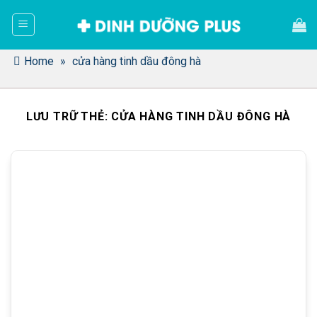
Bỏ
qua
nội
dung
Home
»
cửa hàng tinh dầu đông hà
LƯU TRỮ THẺ:
CỬA HÀNG TINH DẦU ĐÔNG HÀ