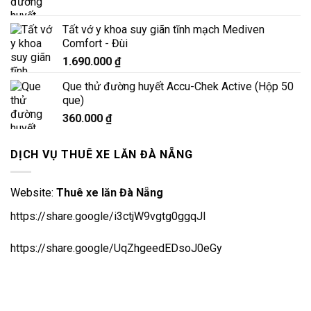
Tất vớ y khoa suy giãn tĩnh mạch Mediven
Comfort - Đùi
1.690.000
₫
Que thử đường huyết Accu-Chek Active (Hộp 50
que)
360.000
₫
DỊCH VỤ THUÊ XE LĂN ĐÀ NẴNG
Website:
Thuê xe lăn Đà Nẵng
https://share.google/i3ctjW9vgtg0ggqJl
https://share.google/UqZhgeedEDsoJ0eGy