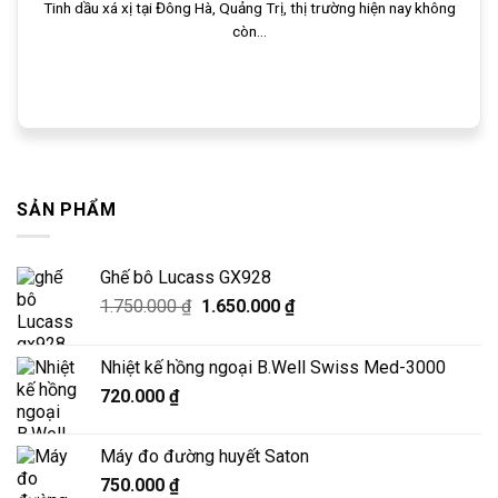
Tinh dầu xá xị tại Đông Hà, Quảng Trị, thị trường hiện nay không
còn...
SẢN PHẨM
Ghế bô Lucass GX928
Giá
Giá
1.750.000
₫
1.650.000
₫
gốc
hiện
là:
tại
Nhiệt kế hồng ngoại B.Well Swiss Med-3000
1.750.000 ₫.
là:
720.000
₫
1.650.000 ₫.
Máy đo đường huyết Saton
750.000
₫