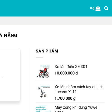
0
₫
ĐÀ NẴNG
SẢN PHẨM
Xe lăn điện XE 301
g
10.000.000
₫
..
Xe lăn nhôm xách tay du lịch
Lucass X-11
1.700.000
₫
Máy xông khí dung Yuwell