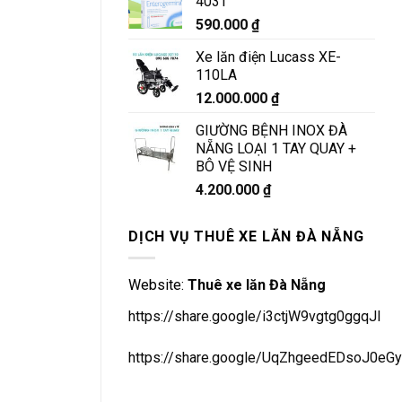
403T
590.000
₫
Xe lăn điện Lucass XE-
110LA
12.000.000
₫
GIƯỜNG BỆNH INOX ĐÀ
NẴNG LOẠI 1 TAY QUAY +
BÔ VỆ SINH
4.200.000
₫
DỊCH VỤ THUÊ XE LĂN ĐÀ NẴNG
Website:
Thuê xe lăn Đà Nẵng
https://share.google/i3ctjW9vgtg0ggqJl
https://share.google/UqZhgeedEDsoJ0eGy