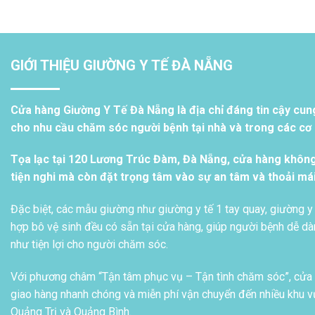
GIỚI THIỆU GIƯỜNG Y TẾ ĐÀ NẴNG
Cửa hàng Giường Y Tế Đà Nẵng là địa chỉ đáng tin cậy cun
cho nhu cầu chăm sóc người bệnh tại nhà và trong các cơ s
Tọa lạc tại 120 Lương Trúc Đàm, Đà Nẵng, cửa hàng khôn
tiện nghi mà còn đặt trọng tâm vào sự an tâm và thoải má
Đặc biệt, các mẫu giường như giường y tế 1 tay quay, giường y 
hợp bô vệ sinh đều có sẵn tại cửa hàng, giúp người bệnh dễ dàn
như tiện lợi cho người chăm sóc.
Với phương châm “Tận tâm phục vụ – Tận tình chăm sóc”, cửa h
giao hàng nhanh chóng và miễn phí vận chuyển đến nhiều khu vự
Quảng Trị và Quảng Bình.