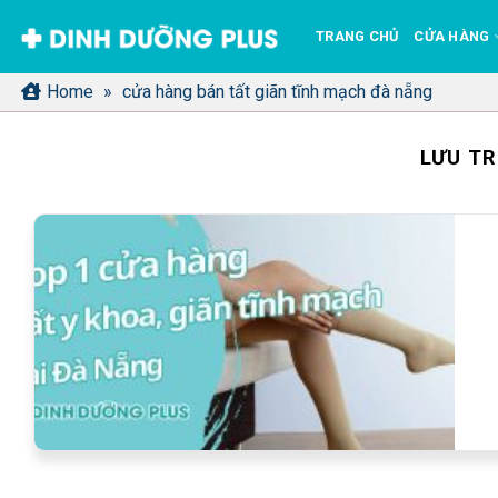
Bỏ
TRANG CHỦ
CỬA HÀNG
qua
nội
Home
»
cửa hàng bán tất giãn tĩnh mạch đà nẵng
dung
LƯU TR