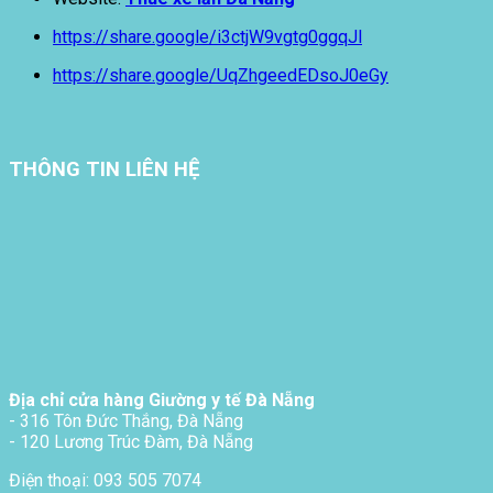
https://share.google/i3ctjW9vgtg0ggqJl
https://share.google/UqZhgeedEDsoJ0eGy
THÔNG TIN LIÊN HỆ
Địa chỉ cửa hàng Giường y tế Đà Nẵng
- 316 Tôn Đức Thắng, Đà Nẵng
- 120 Lương Trúc Đàm, Đà Nẵng
Điện thoại: 093 505 7074