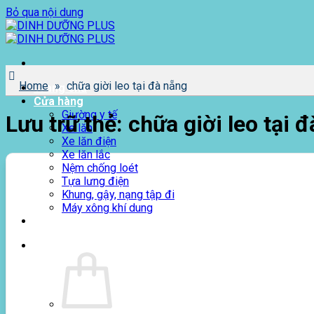
Bỏ qua nội dung
Home
»
chữa giời leo tại đà nẵng
Trang chủ
Cửa hàng
Giường y tế
Lưu trữ thẻ:
chữa giời leo tại 
Xe lăn
Xe lăn điện
Xe lăn lắc
Nệm chống loét
Tựa lưng điện
Khung, gậy, nạng tập đi
Máy xông khí dung
Giới thiệu
0
₫