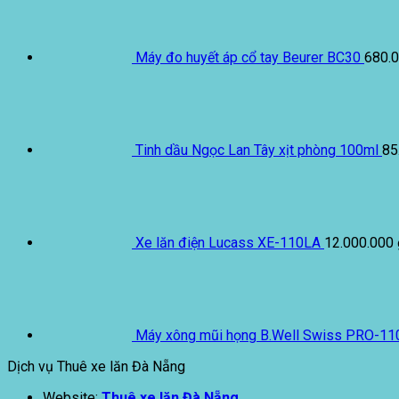
Máy đo huyết áp cổ tay Beurer BC30
680.
Tinh dầu Ngọc Lan Tây xịt phòng 100ml
85
Xe lăn điện Lucass XE-110LA
12.000.000
Máy xông mũi họng B.Well Swiss PRO-11
Dịch vụ Thuê xe lăn Đà Nẵng
Website:
Thuê xe lăn Đà Nẵng