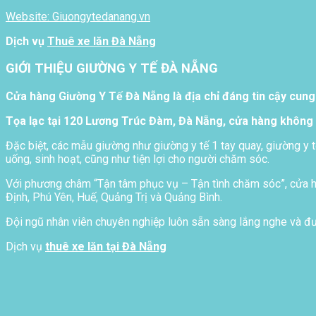
Website: Giuongytedanang.vn
Dịch vụ
Thuê xe lăn Đà Nẵng
GIỚI THIỆU GIƯỜNG Y TẾ ĐÀ NẴNG
Cửa hàng Giường Y Tế Đà Nẵng là địa chỉ đáng tin cậy cung
Tọa lạc tại 120 Lương Trúc Đàm, Đà Nẵng, cửa hàng không 
Đặc biệt, các mẫu giường như giường y tế 1 tay quay, giường y t
uống, sinh hoạt, cũng như tiện lợi cho người chăm sóc.
Với phương châm “Tận tâm phục vụ – Tận tình chăm sóc”, cửa hà
Định, Phú Yên, Huế, Quảng Trị và Quảng Bình.
Đội ngũ nhân viên chuyên nghiệp luôn sẵn sàng lắng nghe và đưa
Dịch vụ
thuê xe lăn tại Đà Nẵng