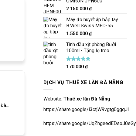
OMRON JPN600
2.150.000
₫
Máy đo huyết áp bắp tay
B.Well Swiss MED-55
.
1.550.000
₫
Tinh dầu xịt phòng Bưởi
100ml - Tặng lọ treo
Được xếp
170.000
₫
hạng
5.00
5 sao
DỊCH VỤ THUÊ XE LĂN ĐÀ NẴNG
Website:
Thuê xe lăn Đà Nẵng
Đà...
https://share.google/i3ctjW9vgtg0ggqJl
https://share.google/UqZhgeedEDsoJ0eGy