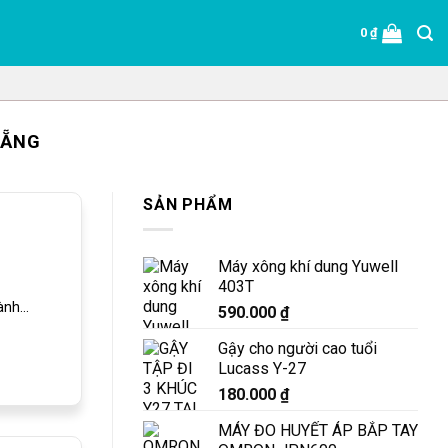
0
₫
NẴNG
SẢN PHẨM
Máy xông khí dung Yuwell
403T
nh...
590.000
₫
Gậy cho người cao tuổi
Lucass Y-27
180.000
₫
MÁY ĐO HUYẾT ÁP BẮP TAY