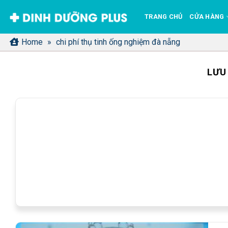
Bỏ
TRANG CHỦ
CỬA HÀNG
qua
nội
Home
»
chi phí thụ tinh ống nghiệm đà nẵng
dung
LƯU