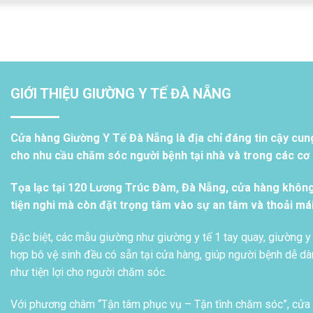
GIỚI THIỆU GIƯỜNG Y TẾ ĐÀ NẴNG
Cửa hàng Giường Y Tế Đà Nẵng là địa chỉ đáng tin cậy cun
cho nhu cầu chăm sóc người bệnh tại nhà và trong các cơ s
Tọa lạc tại 120 Lương Trúc Đàm, Đà Nẵng, cửa hàng khôn
tiện nghi mà còn đặt trọng tâm vào sự an tâm và thoải má
Đặc biệt, các mẫu giường như giường y tế 1 tay quay, giường y 
hợp bô vệ sinh đều có sẵn tại cửa hàng, giúp người bệnh dễ dàn
như tiện lợi cho người chăm sóc.
Với phương châm “Tận tâm phục vụ – Tận tình chăm sóc”, cửa h