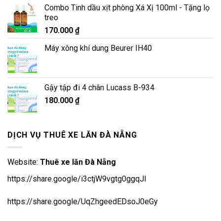
là:
tại
Combo Tinh dầu xịt phòng Xá Xị 100ml - Tặng lọ
5.900.000 ₫.
là:
treo
5.500.000 ₫.
170.000
₫
Máy xông khí dung Beurer IH40
Gậy tập đi 4 chân Lucass B-934
180.000
₫
DỊCH VỤ THUÊ XE LĂN ĐÀ NẴNG
Website:
Thuê xe lăn Đà Nẵng
https://share.google/i3ctjW9vgtg0ggqJl
https://share.google/UqZhgeedEDsoJ0eGy