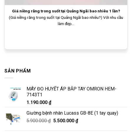
Giá niềng răng trong suốt tại Quảng Ngãi bao nhiêu 1 lần?
(Giá niềng răng trong suốt tại Quảng Ngãi bao nhiêu?) Với nhu cầu
làm đẹp...
SẢN PHẨM
MÁY ĐO HUYẾT ÁP BẮP TAY OMRON HEM-
7143T1
1.190.000
₫
Giường bệnh nhân Lucass GB-8E (1 tay quay)
Giá
Giá
5.900.000
₫
5.500.000
₫
gốc
hiện