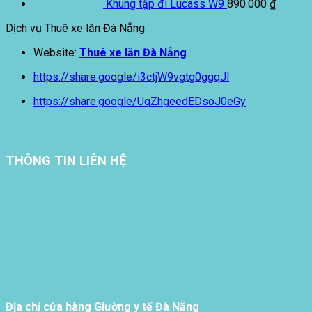
Khung tập đi Lucass W9
890.000
₫
Dịch vụ Thuê xe lăn Đà Nẵng
Website:
Thuê xe lăn Đà Nẵng
https://share.google/i3ctjW9vgtg0ggqJl
https://share.google/UqZhgeedEDsoJ0eGy
THÔNG TIN LIÊN HỆ
Địa chỉ cửa hàng Giường y tế Đà Nẵng