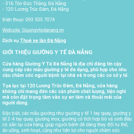
- 316 Tôn Đức Thắng, Đà Nẵng
- 120 Lương Trúc Đàm, Đà Nẵng
Điện thoại: 093 505 7074
Website: Giuongytedanang.vn
Dịch vụ
Thuê xe lăn Đà Nẵng
GIỚI THIỆU GIƯỜNG Y TẾ ĐÀ NẴNG
Cửa hàng Giường Y Tế Đà Nẵng là địa chỉ đáng tin cậy
cung cấp các mẫu giường y tế đa dạng, phù hợp cho nhu
cầu chăm sóc người bệnh tại nhà và trong các cơ sở y tế.
Tọa lạc tại 120 Lương Trúc Đàm, Đà Nẵng, cửa hàng
không chỉ mang đến các sản phẩm chất lượng, tiện nghi
mà còn đặt trọng tâm vào sự an tâm và thoải mái của
người dùng.
Đặc biệt, các mẫu giường như giường y tế 1 tay quay, giường y
tế 2-4 tay quay, giường inox, giường có tích hợp bô vệ sinh đều
có sẵn tại cửa hàng, giúp người bệnh dễ dàng thay đổi tư thế,
ăn uống, sinh hoạt, cũng như tiện lợi cho người chăm sóc.