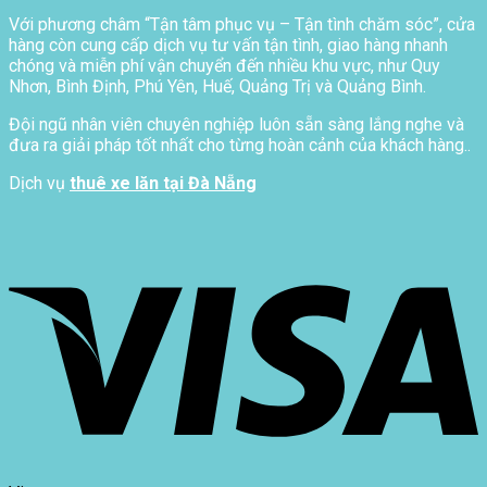
Với phương châm “Tận tâm phục vụ – Tận tình chăm sóc”, cửa
hàng còn cung cấp dịch vụ tư vấn tận tình, giao hàng nhanh
chóng và miễn phí vận chuyển đến nhiều khu vực, như Quy
Nhơn, Bình Định, Phú Yên, Huế, Quảng Trị và Quảng Bình.
Đội ngũ nhân viên chuyên nghiệp luôn sẵn sàng lắng nghe và
đưa ra giải pháp tốt nhất cho từng hoàn cảnh của khách hàng..
Dịch vụ
thuê xe lăn tại Đà Nẵng