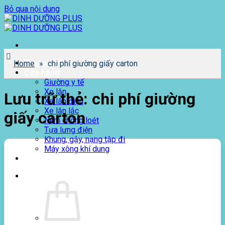
Bỏ qua nội dung
Trang chủ
Home
»
chi phí giường giấy carton
Cửa hàng
Giường y tế
Xe lăn
Lưu trữ thẻ:
chi phí giường
Xe lăn điện
Xe lăn lắc
giấy carton
Nệm chống loét
Tựa lưng điện
Khung, gậy, nạng tập đi
Máy xông khí dung
Giới thiệu
0
₫