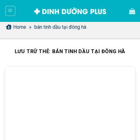
Bỏ
qua
nội
dung
Home
»
bán tinh dầu tại đông hà
LƯU TRỮ THẺ:
BÁN TINH DẦU TẠI ĐÔNG HÀ