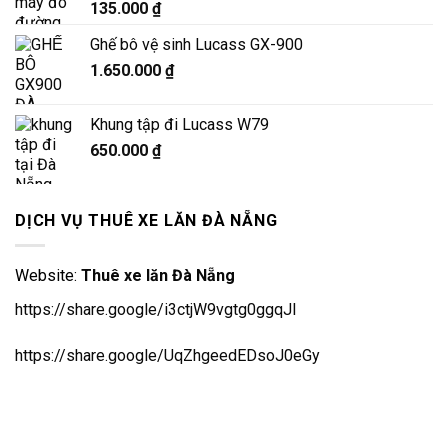
135.000
₫
Ghế bô vệ sinh Lucass GX-900
1.650.000
₫
Khung tập đi Lucass W79
650.000
₫
DỊCH VỤ THUÊ XE LĂN ĐÀ NẴNG
Website:
Thuê xe lăn Đà Nẵng
https://share.google/i3ctjW9vgtg0ggqJl
https://share.google/UqZhgeedEDsoJ0eGy