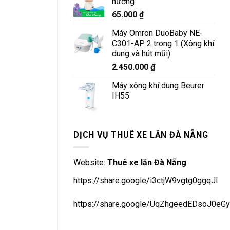
hương
550.000 ₫.
là:
65.000
₫
450.000 ₫.
Máy Omron DuoBaby NE-
C301-AP 2 trong 1 (Xông khí
dung và hút mũi)
2.450.000
₫
Máy xông khí dung Beurer
IH55
DỊCH VỤ THUÊ XE LĂN ĐÀ NẴNG
Website:
Thuê xe lăn Đà Nẵng
https://share.google/i3ctjW9vgtg0ggqJl
https://share.google/UqZhgeedEDsoJ0eGy