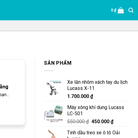
0
₫
SẢN PHẨM
Xe lăn nhôm xách tay du lịch
Nẵng
Lucass X-11
ạn...
1.700.000
₫
Máy xông khí dung Lucass
LC-501
Giá
Giá
550.000
₫
450.000
₫
gốc
hiện
Tinh dầu treo xe ô tô Oải
là:
tại