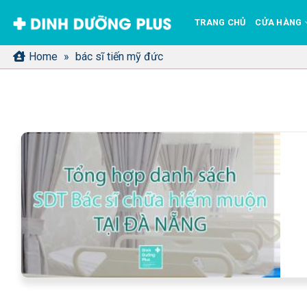
Bỏ
TRANG CHỦ
CỬA HÀNG
qua
nội
Home
»
bác sĩ tiến mỹ đức
dung