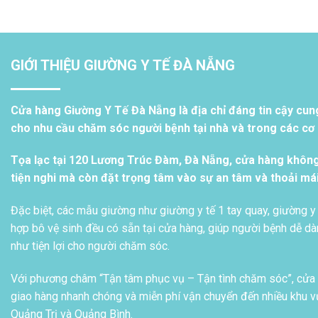
GIỚI THIỆU GIƯỜNG Y TẾ ĐÀ NẴNG
Cửa hàng Giường Y Tế Đà Nẵng là địa chỉ đáng tin cậy cun
cho nhu cầu chăm sóc người bệnh tại nhà và trong các cơ s
Tọa lạc tại 120 Lương Trúc Đàm, Đà Nẵng, cửa hàng khôn
tiện nghi mà còn đặt trọng tâm vào sự an tâm và thoải má
Đặc biệt, các mẫu giường như giường y tế 1 tay quay, giường y 
hợp bô vệ sinh đều có sẵn tại cửa hàng, giúp người bệnh dễ dàn
như tiện lợi cho người chăm sóc.
Với phương châm “Tận tâm phục vụ – Tận tình chăm sóc”, cửa h
giao hàng nhanh chóng và miễn phí vận chuyển đến nhiều khu vự
Quảng Trị và Quảng Bình.