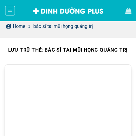
Bỏ
qua
nội
dung
Home
»
bác sĩ tai mũi họng quảng trị
LƯU TRỮ THẺ:
BÁC SĨ TAI MŨI HỌNG QUẢNG TRỊ