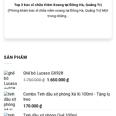
Top 3 bác sĩ chữa Viêm Xoang tại Đông Hà, Quảng Trị
(Phòng khám bác sĩ chữa viêm xoang tại Đông Hà, Quảng Trị) Một
trong những...
SẢN PHẨM
Ghế bô Lucass GX928
Giá
Giá
1.750.000
₫
1.650.000
₫
gốc
hiện
là:
tại
Combo Tinh dầu xịt phòng Xá Xị 100ml - Tặng lọ
1.750.000 ₫.
là:
treo
1.650.000 ₫.
170.000
₫
Tinh dầu xịt phòng Quế 100ml