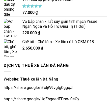
Được xếp
77.000
₫
hạng
5.00
5 sao
Vớ bắp chân - Tất suy giãn tĩnh mạch Yasee
Ngăn Ngừa và Hỗ Trợ Điều Trị (1 đôi)
220.000
₫
Ghế bô - Ghế tắm - Xe lăn có bô GBM 018
2.650.000
₫
DỊCH VỤ THUÊ XE LĂN ĐÀ NẴNG
Website:
Thuê xe lăn Đà Nẵng
https://share.google/i3ctjW9vgtg0ggqJl
https://share.google/UqZhgeedEDsoJ0eGy