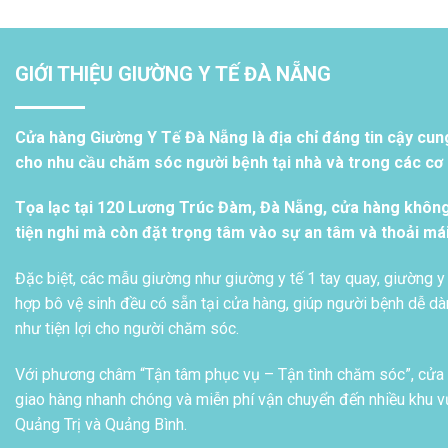
GIỚI THIỆU GIƯỜNG Y TẾ ĐÀ NẴNG
Cửa hàng Giường Y Tế Đà Nẵng là địa chỉ đáng tin cậy cun
cho nhu cầu chăm sóc người bệnh tại nhà và trong các cơ s
Tọa lạc tại 120 Lương Trúc Đàm, Đà Nẵng, cửa hàng khôn
tiện nghi mà còn đặt trọng tâm vào sự an tâm và thoải má
Đặc biệt, các mẫu giường như giường y tế 1 tay quay, giường y 
hợp bô vệ sinh đều có sẵn tại cửa hàng, giúp người bệnh dễ dàn
như tiện lợi cho người chăm sóc.
Với phương châm “Tận tâm phục vụ – Tận tình chăm sóc”, cửa h
giao hàng nhanh chóng và miễn phí vận chuyển đến nhiều khu vự
Quảng Trị và Quảng Bình.