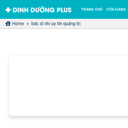
Bỏ
TRANG CHỦ
CỬA HÀNG
qua
nội
Home
»
bác sĩ nhi uy tín quảng trị
dung