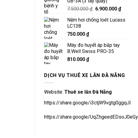
GB-3A (3 tay quay)
Giá
Giá
7.500.000
₫
6.900.000
₫
gốc
hiện
Nệm hơi chống loét Lucass
là:
tại
LC138
7.500.000 ₫.
là:
750.000
₫
6.900.0
Máy đo huyết áp bắp tay
B.Well Swiss PRO-35
810.000
₫
DỊCH VỤ THUÊ XE LĂN ĐÀ NẴNG
Website:
Thuê xe lăn Đà Nẵng
https://share.google/i3ctjW9vgtg0ggqJl
https://share.google/UqZhgeedEDsoJ0eGy