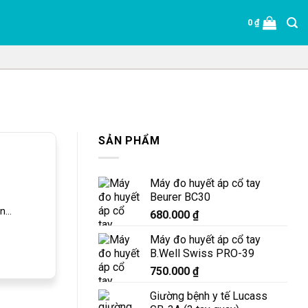
0
₫
SẢN PHẨM
Máy đo huyết áp cổ tay
Beurer BC30
...
680.000
₫
Máy đo huyết áp cổ tay
B.Well Swiss PRO-39
750.000
₫
Giường bệnh y tế Lucass