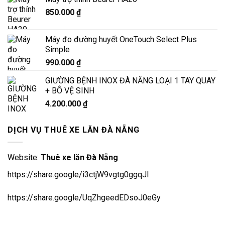
850.000
₫
Máy đo đường huyết OneTouch Select Plus
Simple
990.000
₫
GIƯỜNG BỆNH INOX ĐÀ NẴNG LOẠI 1 TAY QUAY
+ BÔ VỆ SINH
4.200.000
₫
DỊCH VỤ THUÊ XE LĂN ĐÀ NẴNG
Website:
Thuê xe lăn Đà Nẵng
https://share.google/i3ctjW9vgtg0ggqJl
https://share.google/UqZhgeedEDsoJ0eGy