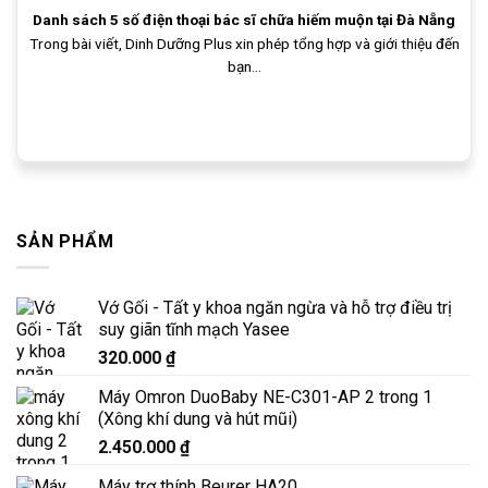
Danh sách 5 số điện thoại bác sĩ chữa hiếm muộn tại Đà Nẵng
Trong bài viết, Dinh Dưỡng Plus xin phép tổng hợp và giới thiệu đến
bạn...
SẢN PHẨM
Vớ Gối - Tất y khoa ngăn ngừa và hỗ trợ điều trị
suy giãn tĩnh mạch Yasee
320.000
₫
Máy Omron DuoBaby NE-C301-AP 2 trong 1
(Xông khí dung và hút mũi)
2.450.000
₫
Máy trợ thính Beurer HA20