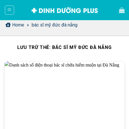
Bỏ
qua
nội
dung
Home
»
bác sĩ mỹ đức đà nẵng
LƯU TRỮ THẺ:
BÁC SĨ MỸ ĐỨC ĐÀ NẴNG