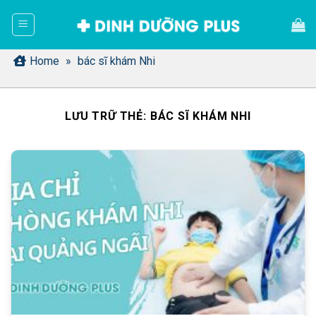
Bỏ
qua
nội
dung
Home
»
bác sĩ khám Nhi
LƯU TRỮ THẺ:
BÁC SĨ KHÁM NHI