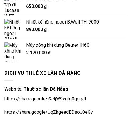
650.000
₫
Nhiệt kế hồng ngoại B.Well TH-7000
890.000
₫
Máy xông khí dung Beurer IH60
2.170.000
₫
DỊCH VỤ THUÊ XE LĂN ĐÀ NẴNG
Website:
Thuê xe lăn Đà Nẵng
https://share.google/i3ctjW9vgtg0ggqJl
https://share.google/UqZhgeedEDsoJ0eGy