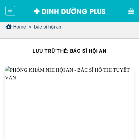
Bỏ
qua
nội
dung
Home
»
bác sĩ hội an
LƯU TRỮ THẺ:
BÁC SĨ HỘI AN