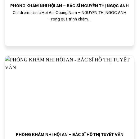
PHÒNG KHÁM NHI HỘI AN – BÁC SĨ NGUYỄN THỊ NGỌC ANH
Children’s clinic Hoi An, Quang Nam – NGUYEN THI NGOC ANH
Trong quá trình chăm...
PHÒNG KHÁM NHI HỘI AN – BÁC SĨ HỒ THỊ TUYẾT VÂN