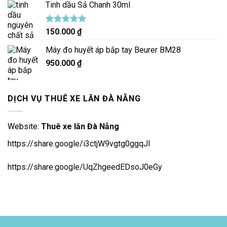
Tinh dầu Sả Chanh 30ml
Được xếp
150.000
₫
hạng
5.00
5 sao
Máy đo huyết áp bắp tay Beurer BM28
950.000
₫
DỊCH VỤ THUÊ XE LĂN ĐÀ NẴNG
Website:
Thuê xe lăn Đà Nẵng
https://share.google/i3ctjW9vgtg0ggqJl
https://share.google/UqZhgeedEDsoJ0eGy