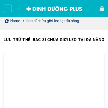
Bỏ
qua
nội
dung
Home
»
bác sĩ chữa giời leo tại đà nẵng
LƯU TRỮ THẺ:
BÁC SĨ CHỮA GIỜI LEO TẠI ĐÀ NẴNG