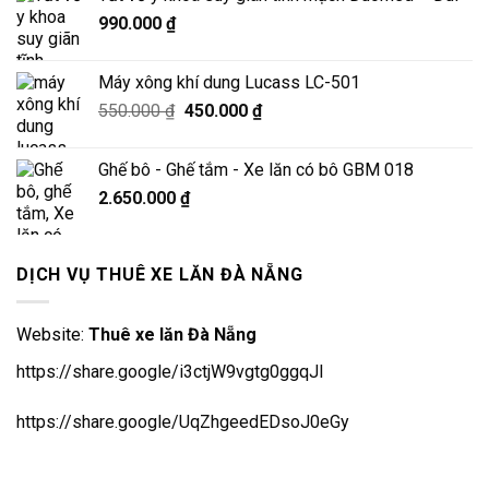
990.000
₫
Máy xông khí dung Lucass LC-501
Giá
Giá
550.000
₫
450.000
₫
gốc
hiện
là:
tại
Ghế bô - Ghế tắm - Xe lăn có bô GBM 018
550.000 ₫.
là:
2.650.000
₫
450.000 ₫.
DỊCH VỤ THUÊ XE LĂN ĐÀ NẴNG
Website:
Thuê xe lăn Đà Nẵng
https://share.google/i3ctjW9vgtg0ggqJl
https://share.google/UqZhgeedEDsoJ0eGy