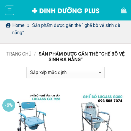
Bỏ
qua
nội
dung
Home
»
Sản phẩm được gắn thẻ “ ghế bô vệ sinh đà
nẵng”
TRANG CHỦ
/
SẢN PHẨM ĐƯỢC GẮN THẺ “GHẾ BÔ VỆ
SINH ĐÀ NẴNG”
-6%