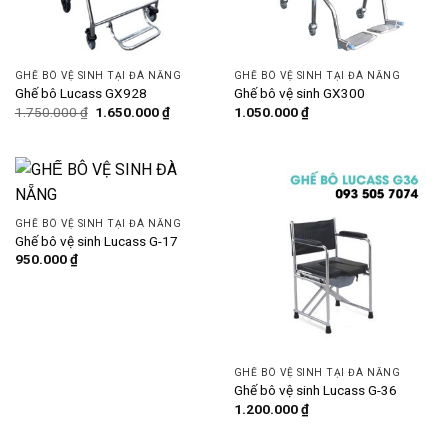
GHẾ BÔ VỆ SINH TẠI ĐÀ NẴNG
GHẾ BÔ VỆ SINH TẠI ĐÀ NẴNG
Ghế bô Lucass GX928
Ghế bô vệ sinh GX300
Giá
Giá
1.750.000
₫
1.650.000
₫
1.050.000
₫
gốc
hiện
là:
tại
1.750.000 ₫.
là:
1.650.000 ₫.
GHẾ BÔ VỆ SINH TẠI ĐÀ NẴNG
Ghế bô vệ sinh Lucass G-17
950.000
₫
GHẾ BÔ VỆ SINH TẠI ĐÀ NẴNG
Ghế bô vệ sinh Lucass G-36
1.200.000
₫